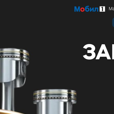
Ма
ЗА