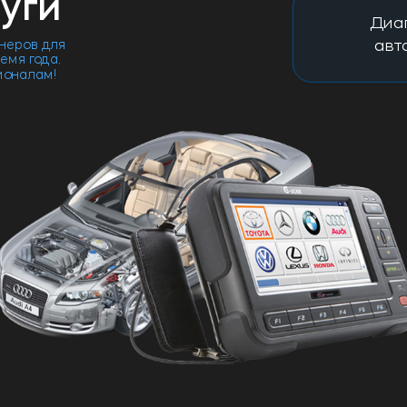
уги
Диа
авт
неров для
емя года.
ионалам!