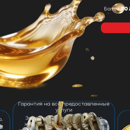
20
Более
Гарантия на все предоставленные
услуги
Заменим любую техническую
,
жидкость в твоем автомобиле