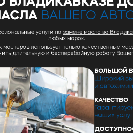
О ВЛАДИКАВКАЗЕ Д
МАСЛА
ВАШЕГО АВТ
сиональные услуги по
замене масла во Владика
любых марок.
х мастеров
использует только качественные масл
чить длительную и бесперебойную работу Вашег
БОЛЬШОЙ 
Широкий вы
и автохимии
КАЧЕСТВО
Гарантируе
наших услу
ДОСТУПНО