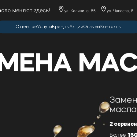
сло меняют здесь!
ул. Калинина, 85
ул. Чапаева, 8
О центре
Услуги
Бренды
Акции
Отзывы
Контакты
МЕНА МА
Замен
масла
2 сервис
15
Более